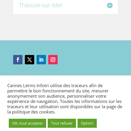
Théoule-sur-Mer
Mentions légales
|
Nous contacter
|
Connexion
Cannes Lérins Infotri utilise des traceurs afin de
Politique de cookies
|
Déclaration d’accessibilité
permettre le bon fonctionnement du site, mesurer
anonymement son audience, personnaliser votre
expérience de navigation. Toutes les informations sur les
traceurs et leur utilisation sont disponibles sur la page de
la
politique des cookies
.
OK, tout accepter
Tout refuser
Option