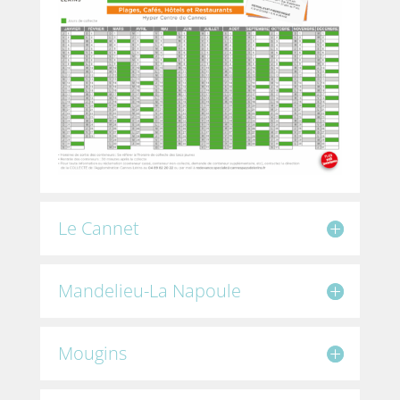
Le Cannet
Mandelieu-La Napoule
Mougins