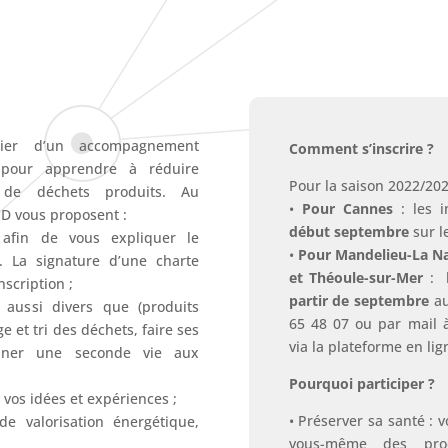
cier d’un accompagnement
Comment s’inscrire ?
é pour apprendre à réduire
Pour la saison 2022/202
é de déchets produits. Au
•
Pour Cannes
: les i
 vous proposent :
début septembre
sur l
afin de vous expliquer le
•
Pour Mandelieu-La Na
. La signature d’une charte
et Théoule-sur-Mer
: l
nscription ;
partir de septembre
au
 aussi divers que (produits
65 48 07 ou par mail
 et tri des déchets, faire ses
via la plateforme en li
nner une seconde vie aux
Pourquoi participer ?
 vos idées et expériences ;
• Préserver sa santé : 
 de valorisation énergétique,
vous-même des prod