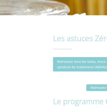
Les astuces Zé
Retrouvez tous les tutos, truc
syndicat de traitement UNIVAL
Retrouvez 
Le programme O