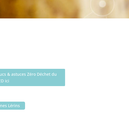
trucs & astuces Zéro Déchet du
D ici
nnes Lérins