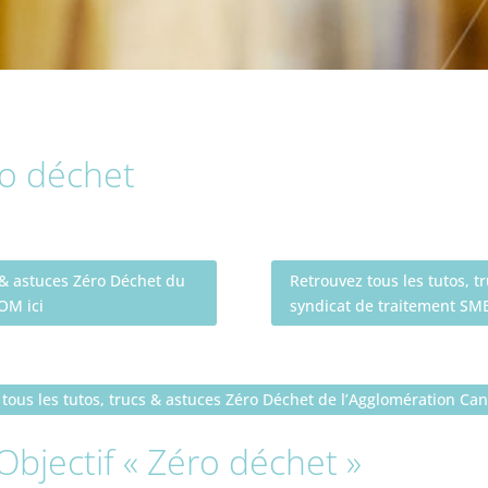
ro déchet
s & astuces Zéro Déchet du
Retrouvez tous les tutos, 
OM ici
syndicat de traitement SME
tous les tutos, trucs & astuces Zéro Déchet de l’Agglomération Ca
bjectif « Zéro déchet »