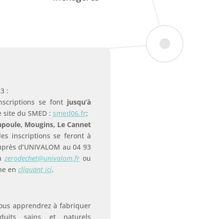
3 :
nscriptions se font
jusqu’à
e site du SMED :
smed06.fr
;
poule, Mougins, Le Cannet
es inscriptions se feront à
près d’UNIVALOM au 04 93
 à
zerodechet@univalom.fr
ou
gne en
cliquant ici
.
vous apprendrez à fabriquer
uits sains et naturels