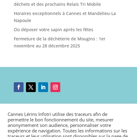
déchets et des prochains Relais Tri Mobile
Horaires exceptionnels à Cannes et Mandelieu-La
Napoule
Où déposer votre sapin après les fêtes
Fermeture de la déchèterie de Mougins : 1er
novembre au 28 décembre 2025
Mentions légales
|
Nous contacter
|
Connexion
Cannes Lérins Infotri utilise des traceurs afin de
Politique de cookies
|
Déclaration d’accessibilité
permettre le bon fonctionnement du site, mesurer
anonymement son audience, personnaliser votre
expérience de navigation. Toutes les informations sur les
traceurs et leur utilisation sont disponibles sur la page de