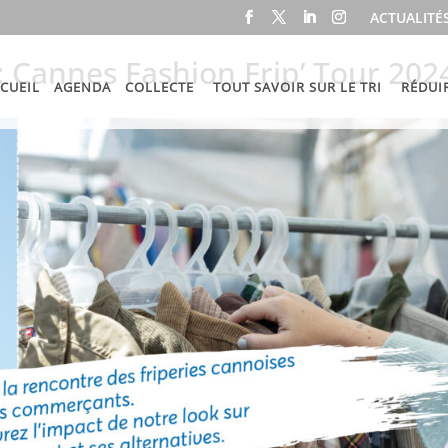
ACTUALITÉ
 Cannes Fashion Frip’ Tour 202
CUEIL
AGENDA
COLLECTE
TOUT SAVOIR SUR LE TRI
RÉDUI