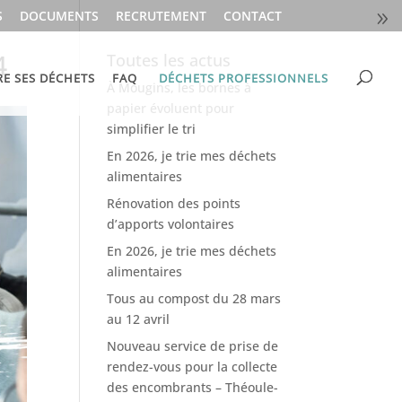
S
DOCUMENTS
RECRUTEMENT
CONTACT
4
Toutes les actus
RE SES DÉCHETS
FAQ
DÉCHETS PROFESSIONNELS
À Mougins, les bornes à
papier évoluent pour
simplifier le tri
En 2026, je trie mes déchets
alimentaires
Rénovation des points
d’apports volontaires
En 2026, je trie mes déchets
alimentaires
Tous au compost du 28 mars
au 12 avril
Nouveau service de prise de
rendez-vous pour la collecte
des encombrants – Théoule-