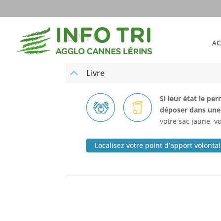
Livre
AC
Livre
B
Si leur état le pe
déposer dans une 
votre sac jaune, vo
Localisez votre point d’apport volonta