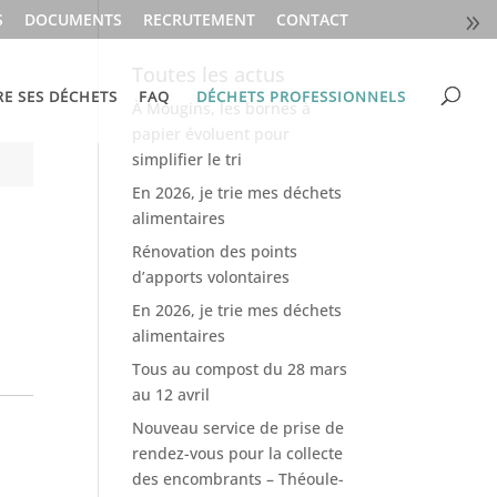
S
DOCUMENTS
RECRUTEMENT
CONTACT
Toutes les actus
RE SES DÉCHETS
FAQ
DÉCHETS PROFESSIONNELS
À Mougins, les bornes à
papier évoluent pour
simplifier le tri
En 2026, je trie mes déchets
alimentaires
Rénovation des points
d’apports volontaires
En 2026, je trie mes déchets
alimentaires
Tous au compost du 28 mars
au 12 avril
Nouveau service de prise de
rendez-vous pour la collecte
des encombrants – Théoule-