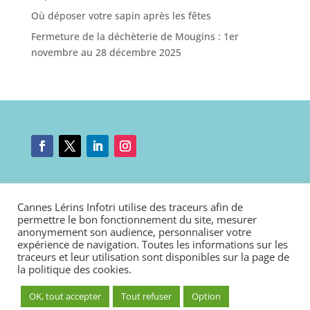
Où déposer votre sapin après les fêtes
Fermeture de la déchèterie de Mougins : 1er
novembre au 28 décembre 2025
Mentions légales
|
Nous contacter
|
Connexion
Cannes Lérins Infotri utilise des traceurs afin de
Politique de cookies
|
Déclaration d’accessibilité
permettre le bon fonctionnement du site, mesurer
anonymement son audience, personnaliser votre
expérience de navigation. Toutes les informations sur les
traceurs et leur utilisation sont disponibles sur la page de
la
politique des cookies
.
OK, tout accepter
Tout refuser
Option