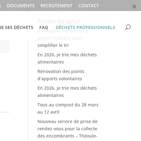
S
DOCUMENTS
RECRUTEMENT
CONTACT
Toutes les actus
RE SES DÉCHETS
FAQ
DÉCHETS PROFESSIONNELS
À Mougins, les bornes à
papier évoluent pour
simplifier le tri
En 2026, je trie mes déchets
alimentaires
Rénovation des points
d’apports volontaires
En 2026, je trie mes déchets
alimentaires
Tous au compost du 28 mars
au 12 avril
Nouveau service de prise de
rendez-vous pour la collecte
des encombrants – Théoule-