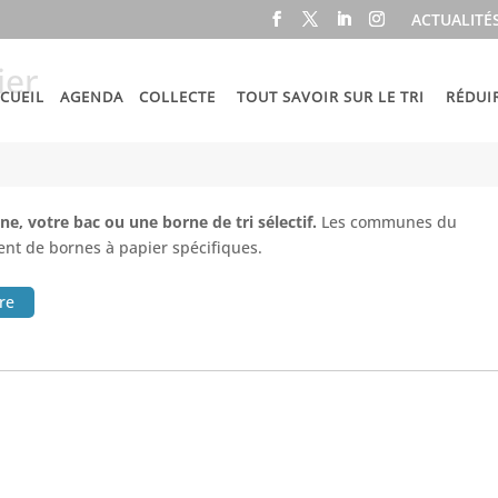
ACTUALITÉ
ier
CUEIL
AGENDA
COLLECTE
TOUT SAVOIR SUR LE TRI
RÉDUI
e, votre bac ou une borne de tri sélectif.
Les communes du
nt de bornes à papier spécifiques.
ire