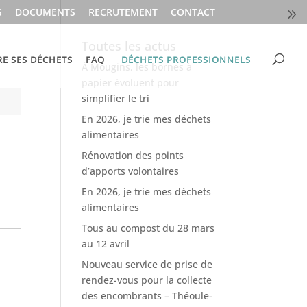
S
DOCUMENTS
RECRUTEMENT
CONTACT
Toutes les actus
RE SES DÉCHETS
FAQ
DÉCHETS PROFESSIONNELS
À Mougins, les bornes à
papier évoluent pour
simplifier le tri
En 2026, je trie mes déchets
alimentaires
Rénovation des points
d’apports volontaires
En 2026, je trie mes déchets
alimentaires
Tous au compost du 28 mars
au 12 avril
Nouveau service de prise de
rendez-vous pour la collecte
des encombrants – Théoule-