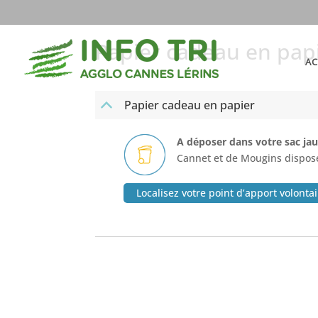
Papier cadeau en pap
AC
Papier cadeau en papier
B
A déposer dans votre sac jaun
Cannet et de Mougins dispose
Localisez votre point d’apport volonta